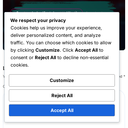
Ceny v obchodě s tokeny události
We respect your privacy
Obchod s tokeny události: Úrovně,
Cookies help us improve your experience,
pokrok, odemykatelný obsah
deliver personalized content, and analyze
Lila Ashford
Mar 4, 2026
traffic. You can choose which cookies to allow
by clicking
Customize
. Click
Accept All
to
consent or
Reject All
to decline non-essential
cookies.
Leave a Reply
Your email address will not be published.
Required fields are marked
*
Customize
Comment
*
Reject All
Accept All