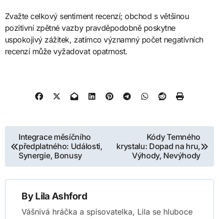
Zvažte celkový sentiment recenzí; obchod s většinou
pozitivní zpětné vazby pravděpodobně poskytne
uspokojivý zážitek, zatímco významný počet negativních
recenzí může vyžadovat opatrnost.
Post
Integrace měsíčního
Kódy Temného
předplatného: Události,
krystalu: Dopad na hru,
navigation
Synergie, Bonusy
Výhody, Nevýhody
By
Lila Ashford
Vášnivá hráčka a spisovatelka, Lila se hluboce