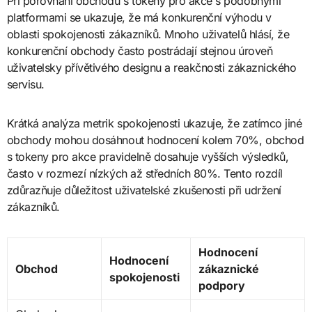
Při porovnání obchodu s tokeny pro akce s podobnými
platformami se ukazuje, že má konkurenční výhodu v
oblasti spokojenosti zákazníků. Mnoho uživatelů hlásí, že
konkurenční obchody často postrádají stejnou úroveň
uživatelsky přívětivého designu a reakčnosti zákaznického
servisu.
Krátká analýza metrik spokojenosti ukazuje, že zatímco jiné
obchody mohou dosáhnout hodnocení kolem 70%, obchod
s tokeny pro akce pravidelně dosahuje vyšších výsledků,
často v rozmezí nízkých až středních 80%. Tento rozdíl
zdůrazňuje důležitost uživatelské zkušenosti při udržení
zákazníků.
Hodnocení
Hodnocení
Obchod
zákaznické
spokojenosti
podpory