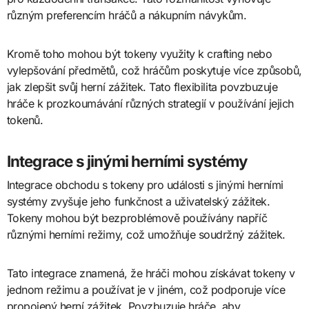
různým preferencím hráčů a nákupním návykům.
Kromě toho mohou být tokeny využity k crafting nebo
vylepšování předmětů, což hráčům poskytuje více způsobů,
jak zlepšit svůj herní zážitek. Tato flexibilita povzbuzuje
hráče k prozkoumávání různých strategií v používání jejich
tokenů.
Integrace s jinými herními systémy
Integrace obchodu s tokeny pro události s jinými herními
systémy zvyšuje jeho funkčnost a uživatelský zážitek.
Tokeny mohou být bezproblémově používány napříč
různými herními režimy, což umožňuje soudržný zážitek.
Tato integrace znamená, že hráči mohou získávat tokeny v
jednom režimu a používat je v jiném, což podporuje více
propojený herní zážitek. Povzbuzuje hráče, aby