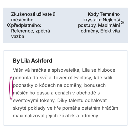
Post
Zkušenosti uživatelů
Kódy Temného
měsíčního
krystalu: Nejlepší
navigation
předplatného:
postupy, Maximální
Reference, zpětná
odměny, Efektivita
vazba
By
Lila Ashford
Vášnivá hráčka a spisovatelka, Lila se hluboce
ponořila do světa Tower of Fantasy, kde sdílí
poznatky o kódech na odměny, bonusech
měsíčního passu a cenách v obchodě s
eventovými tokeny. Díky talentu odhalovat
skryté poklady ve hře pomáhá ostatním hráčům
maximalizovat jejich zážitek a odměny.