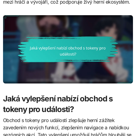
mezi hráči a vývojáři, což podporuje živý herní ekosystém.
Jaká vylepšení nabízí obchod s
tokeny pro události?
Obchod s tokeny pro události zlepšuje herní zážitek
zavedením nových funkcí, zlepšením navigace a nabídkou
sezónních akcí. Tato vylepšení umožňují hráčům hlouběji se