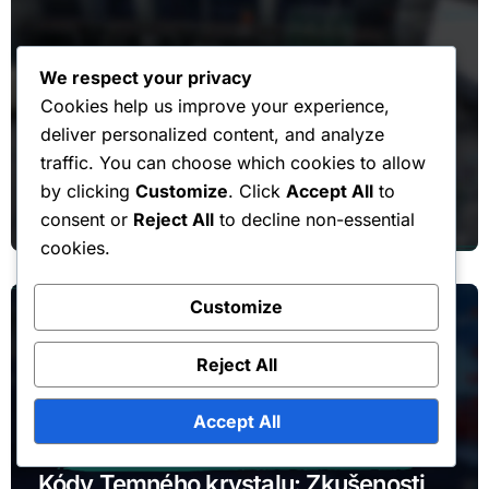
We respect your privacy
Cookies help us improve your experience,
Měsíční bonusy na jízdné
deliver personalized content, and analyze
traffic. You can choose which cookies to allow
Měsíční průkaz: Dopad na hru –
by clicking
Customize
. Click
Accept All
to
Výhody, nevýhody
consent or
Reject All
to decline non-essential
cookies.
Customize
Reject All
Accept All
Kódy Temného krystalu
Kódy Temného krystalu: Zkušenosti