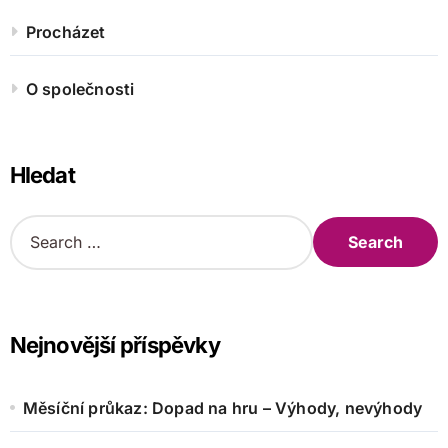
Procházet
O společnosti
Hledat
S
e
a
r
c
h
Nejnovější příspěvky
f
o
r
Měsíční průkaz: Dopad na hru – Výhody, nevýhody
: