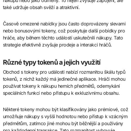
nákupu nebo jako odměny. To nejen zvyšuje zapojení, ale
také udržuje obsah svěží a atraktivní.
Časově omezené nabídky jsou často doprovázeny slevami
nebo bonusovými tokeny, což poskytuje další pobídky pro
hráče, aby během těchto událostí uskutečnili nákupy. Tato
strategie efektivně zvyšuje prodeje a interakci hráčů.
Různé typy tokenů a jejich využití
Obchod s tokeny pro události nabízí rozmanitou škálu typů
tokenů, z nichž každý má jedinečné aplikace. Hráči mohou
používat tokeny k nákupu herních předmětů, odemykání
speciálních funkcí nebo přístupu k exkluzivnímu obsahu.
Některé tokeny mohou být klasifikovány jako prémiové, což
umožňuje nákupy s vyšší hodnotou nebo přístup k vzácným
předmětům, zatímco jiné mohou být běžnější a používány
pro každodenní transakce. Tato rozmanitost vyhovuje