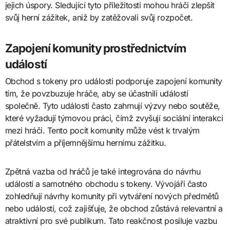
jejich úspory. Sledující tyto příležitosti mohou hráči zlepšit
svůj herní zážitek, aniž by zatěžovali svůj rozpočet.
Zapojení komunity prostřednictvím
událostí
Obchod s tokeny pro události podporuje zapojení komunity
tím, že povzbuzuje hráče, aby se účastnili událostí
společně. Tyto události často zahrnují výzvy nebo soutěže,
které vyžadují týmovou práci, čímž zvyšují sociální interakci
mezi hráči. Tento pocit komunity může vést k trvalým
přátelstvím a příjemnějšímu hernímu zážitku.
Zpětná vazba od hráčů je také integrována do návrhu
událostí a samotného obchodu s tokeny. Vývojáři často
zohledňují návrhy komunity při vytváření nových předmětů
nebo událostí, což zajišťuje, že obchod zůstává relevantní a
atraktivní pro své publikum. Tato reakčnost posiluje vazbu