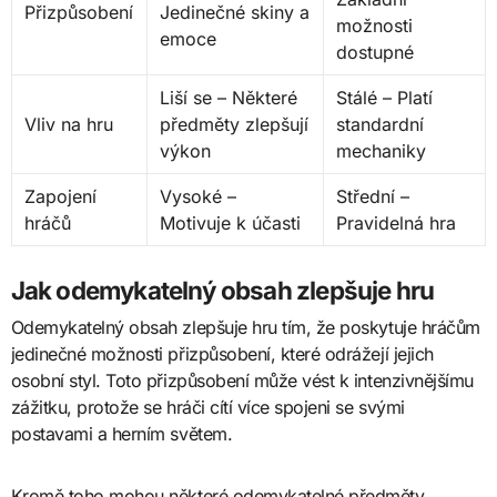
Přizpůsobení
Jedinečné skiny a
možnosti
emoce
dostupné
Liší se – Některé
Stálé – Platí
Vliv na hru
předměty zlepšují
standardní
výkon
mechaniky
Zapojení
Vysoké –
Střední –
hráčů
Motivuje k účasti
Pravidelná hra
Jak odemykatelný obsah zlepšuje hru
Odemykatelný obsah zlepšuje hru tím, že poskytuje hráčům
jedinečné možnosti přizpůsobení, které odrážejí jejich
osobní styl. Toto přizpůsobení může vést k intenzivnějšímu
zážitku, protože se hráči cítí více spojeni se svými
postavami a herním světem.
Kromě toho mohou některé odemykatelné předměty