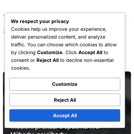
March 2026
We respect your privacy
Cookies help us improve your experience,
February 2026
deliver personalized content, and analyze
traffic. You can choose which cookies to allow
by clicking
Customize
. Click
Accept All
to
You Missed
consent or
Reject All
to decline non-essential
cookies.
Customize
Reject All
Měsíční bonusy na jízdné
Accept All
Měsíční průkaz: Dopad na hru –