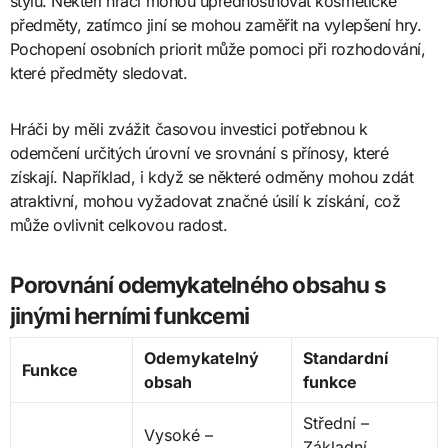
stylu. Někteří hráči mohou upřednostňovat kosmetické
předměty, zatímco jiní se mohou zaměřit na vylepšení hry.
Pochopení osobních priorit může pomoci při rozhodování,
které předměty sledovat.
Hráči by měli zvážit časovou investici potřebnou k
odemčení určitých úrovní ve srovnání s přínosy, které
získají. Například, i když se některé odměny mohou zdát
atraktivní, mohou vyžadovat značné úsilí k získání, což
může ovlivnit celkovou radost.
Porovnání odemykatelného obsahu s
jinými herními funkcemi
Odemykatelný
Standardní
Funkce
obsah
funkce
Střední –
Vysoké –
Základní