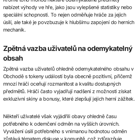
nabízet výhody ve hře, jako jsou vylepšené statistiky nebo
speciální schopnosti. To nejen odměňuje hráče za jejich
úsilí, ale také je povzbuzuje k hlubšímu zapojení do herních
mechanik.
Zpětná vazba uživatelů na odemykatelný
obsah
Zpětná vazba uživatelů ohledně odemykatelného obsahu v
Obchodě s tokeny událostí byla obecně pozitivní, přičemž
mnozí hráči oceňují rozmanitost a kvalitu dostupných
předmětů. Hráči často vyjadřují nadšení z možnosti získat
exkluzivní skiny a bonusy, které zlepšují jejich herní zážitek.
Někteří uživatelé však vyjádřili obavy ohledně času
potřebného k odemčení odměn na vyšších úrovních.
Vyvážení úsilí potřebného s vnímanou hodnotou odměn
zůstává tématem diskuse v komunitě, což zdůrazňuje