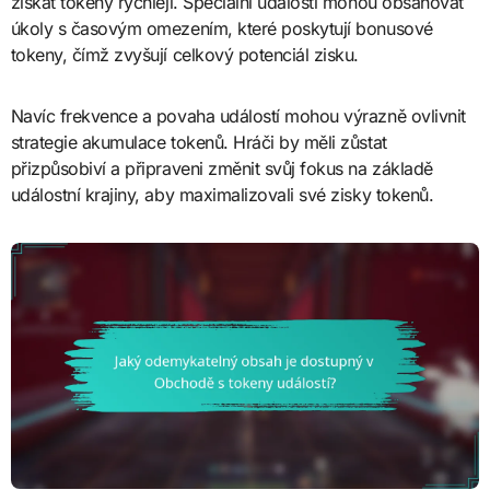
získat tokeny rychleji. Speciální události mohou obsahovat
úkoly s časovým omezením, které poskytují bonusové
tokeny, čímž zvyšují celkový potenciál zisku.
Navíc frekvence a povaha událostí mohou výrazně ovlivnit
strategie akumulace tokenů. Hráči by měli zůstat
přizpůsobiví a připraveni změnit svůj fokus na základě
událostní krajiny, aby maximalizovali své zisky tokenů.