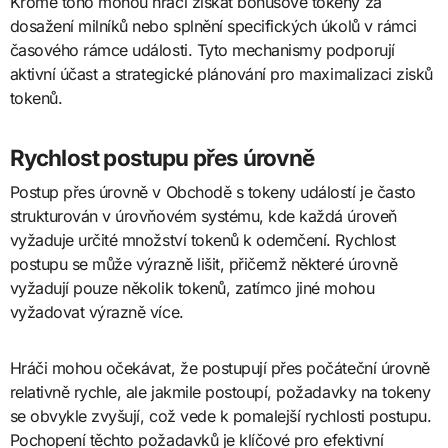
Kromě toho mohou hráči získat bonusové tokeny za
dosažení milníků nebo splnění specifických úkolů v rámci
časového rámce události. Tyto mechanismy podporují
aktivní účast a strategické plánování pro maximalizaci zisků
tokenů.
Rychlost postupu přes úrovně
Postup přes úrovně v Obchodě s tokeny událostí je často
strukturován v úrovňovém systému, kde každá úroveň
vyžaduje určité množství tokenů k odemčení. Rychlost
postupu se může výrazně lišit, přičemž některé úrovně
vyžadují pouze několik tokenů, zatímco jiné mohou
vyžadovat výrazně více.
Hráči mohou očekávat, že postupují přes počáteční úrovně
relativně rychle, ale jakmile postoupí, požadavky na tokeny
se obvykle zvyšují, což vede k pomalejší rychlosti postupu.
Pochopení těchto požadavků je klíčové pro efektivní