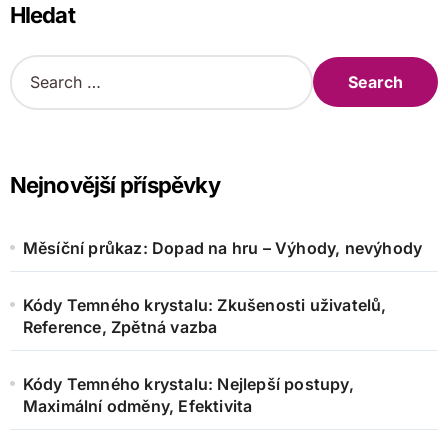
Hledat
S
e
a
r
c
h
Nejnovější příspěvky
f
o
r
Měsíční průkaz: Dopad na hru – Výhody, nevýhody
:
Kódy Temného krystalu: Zkušenosti uživatelů,
Reference, Zpětná vazba
Kódy Temného krystalu: Nejlepší postupy,
Maximální odměny, Efektivita