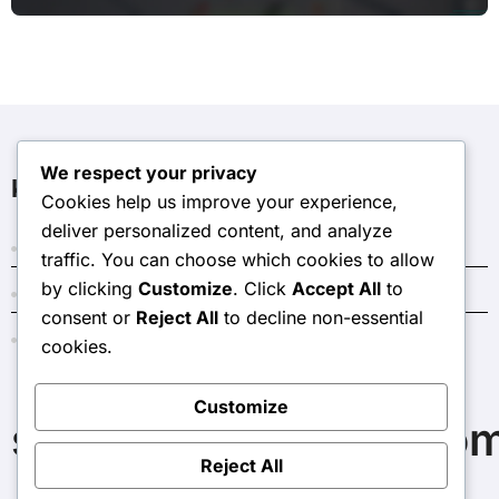
We respect your privacy
Kategorie
Cookies help us improve your experience,
deliver personalized content, and analyze
Ceny v obchodě s tokeny události
traffic. You can choose which cookies to allow
by clicking
Customize
. Click
Accept All
to
Kódy Temného krystalu
consent or
Reject All
to decline non-essential
Měsíční bonusy na jízdné
cookies.
Customize
sunvalleyroadrally.co
Reject All